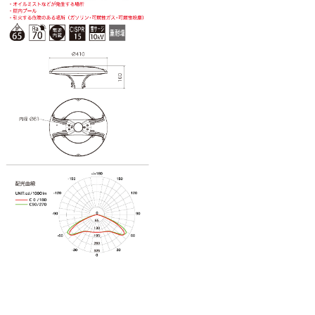
前
の
投