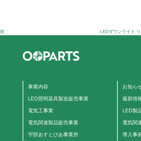
投
稿
前
LEDダウンライト 
事業内容
お知ら
LED照明器具製造販売事業
最新情
電気工事業
LED製
電気関連製品販売事業
電気関
宇部あすとぴあ事業所
導入事