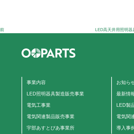
投
稿
前
LED高天井用照明
事業内容
お知ら
LED照明器具製造販売事業
最新情
電気工事業
LED製
電気関連製品販売事業
電気関
宇部あすとぴあ事業所
導入事