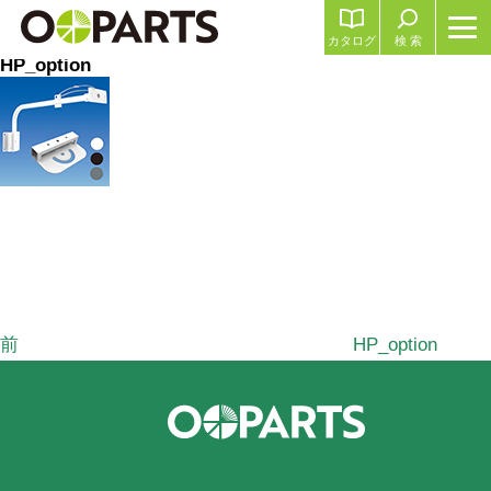
カタログ
検 索
HP_option
前
の
投
稿
前
HP_option