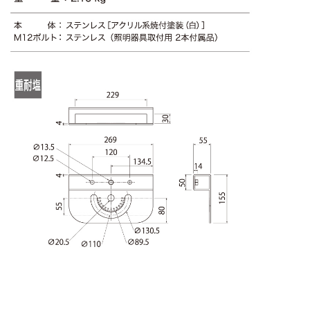
前
の
投