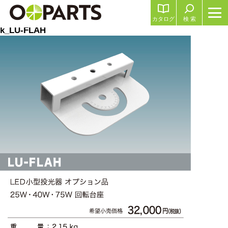
カタログ
検 索
k_LU-FLAH