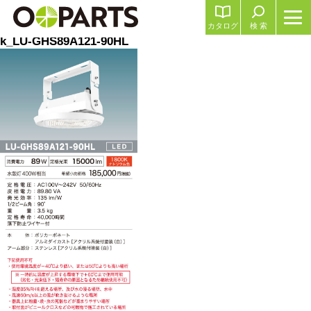
カタログ
検 索
k_LU-GHS89A121-90HL