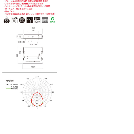
前
の
投