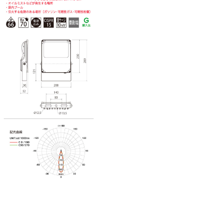
前
の
投