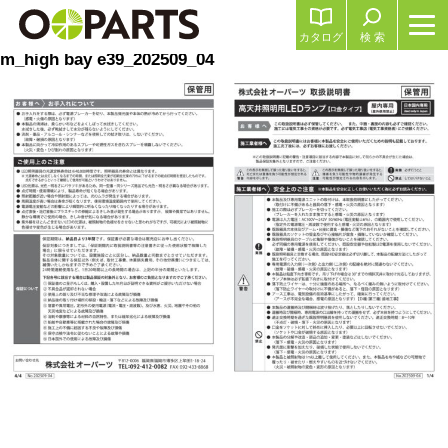
カタログ
検 索
m_high bay e39_202509_04
前
の