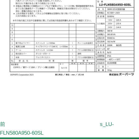
前
の
投
稿
前
s_LU-
FLN580A950-60SL