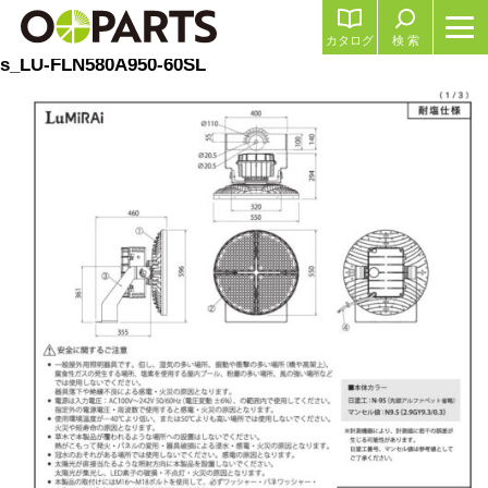
カタログ
検 索
s_LU-FLN580A950-60SL