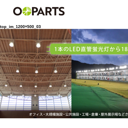
top_im_1200×500_03
前