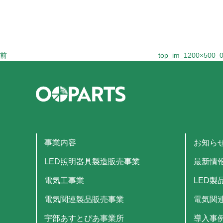
の
投
稿
前
top_im_1200×500_
事業内容
お知ら
LED照明器具製造販売事業
最新情
電気工事業
LED製
電気関連製品販売事業
電気関
宇部あすとぴあ事業所
導入事